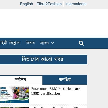
English
Fibre2Fashion
International
ইনী বিশ্লেষণ
ফিচার
আরও
বিভাগের আরো খবর
সর্বশেষ
জনপ্রিয়
Four more RMG factories earn
LEED certification