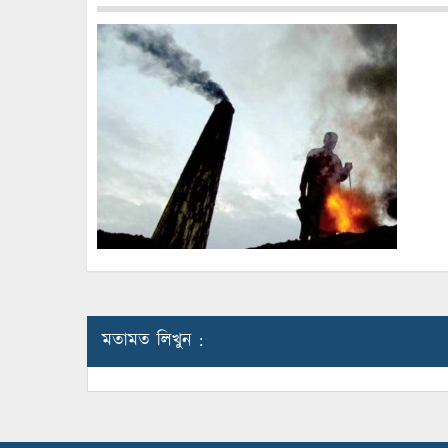
মতামত লিখুন :