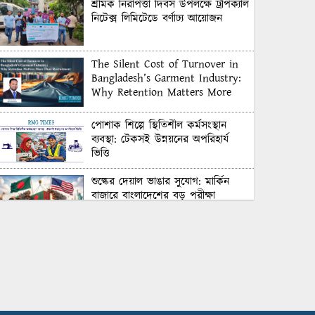
শ্রমিক নিরাপত্তা দিবস উপলক্ষে ট্রপিক্যাল
নিটেক্স লিমিটেডে বর্ণাঢ্য আয়োজন
The Silent Cost of Turnover in
Bangladesh’s Garment Industry:
Why Retention Matters More
Than Recruitment
পোশাক শিল্পে স্থিতিশীল কর্মসংস্থান
ব্যবস্থা: টেকসই উন্নয়নের অপরিহার্য
ভিত্তি
শুল্কের দেয়াল ভাঙার সুযোগ: মার্কিন
বাজারে বাংলাদেশের বড় পরীক্ষা
Honoring Excellence: Texstream
Fashion Ltd. Rewards Best
Workers–2026
Control Union Bangladesh Hosts