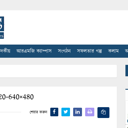
াদকীয়
আরএমজি ক্যাম্পাস
সংগঠন
সফলতার গল্প
কলাম
আ
20-640×480
শেয়ার করুন