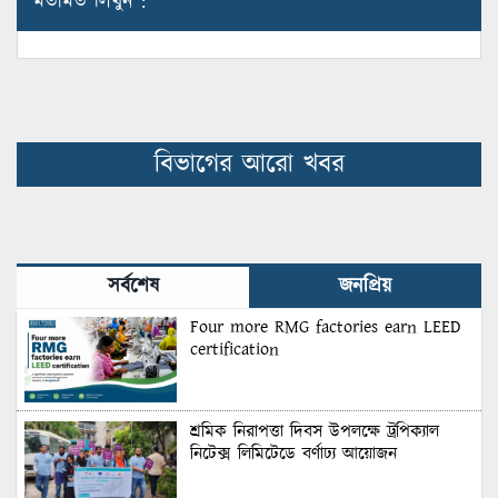
মতামত লিখুন :
বিভাগের আরো খবর
সর্বশেষ
জনপ্রিয়
Four more RMG factories earn LEED
certification
শ্রমিক নিরাপত্তা দিবস উপলক্ষে ট্রপিক্যাল
নিটেক্স লিমিটেডে বর্ণাঢ্য আয়োজন