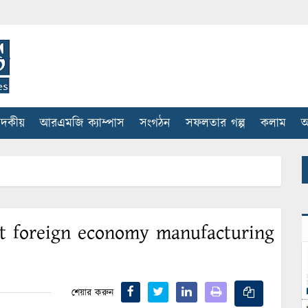
াদকীয়
আরএমজি ক্যাম্পাস
সংগঠন
সফলতার গল্প
কলাম
আ
 foreign economy manufacturing
শেয়ার করুন