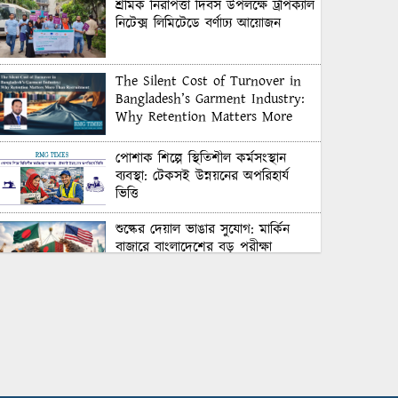
শ্রমিক নিরাপত্তা দিবস উপলক্ষে ট্রপিক্যাল
নিটেক্স লিমিটেডে বর্ণাঢ্য আয়োজন
The Silent Cost of Turnover in
Bangladesh’s Garment Industry:
Why Retention Matters More
Than Recruitment
পোশাক শিল্পে স্থিতিশীল কর্মসংস্থান
ব্যবস্থা: টেকসই উন্নয়নের অপরিহার্য
ভিত্তি
শুল্কের দেয়াল ভাঙার সুযোগ: মার্কিন
বাজারে বাংলাদেশের বড় পরীক্ষা
Honoring Excellence: Texstream
Fashion Ltd. Rewards Best
Workers–2026
Control Union Bangladesh Hosts