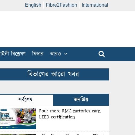
English
Fibre2Fashion
International
ইনী বিশ্লেষণ
ফিচার
আরও
বিভাগের আরো খবর
সর্বশেষ
জনপ্রিয়
Four more RMG factories earn
LEED certification