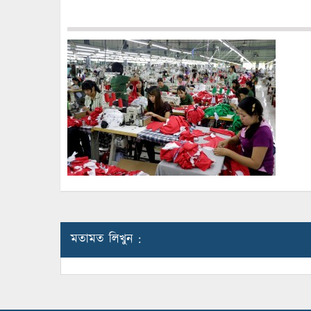
মতামত লিখুন :