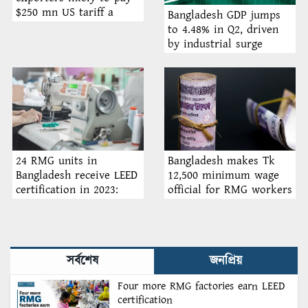
$250 mn US tariff a
Bangladesh GDP jumps
month
to 4.48% in Q2, driven
by industrial surge
24 RMG units in
Bangladesh makes Tk
Bangladesh receive LEED
12,500 minimum wage
certification in 2023:
official for RMG workers
BGMEA
সর্বশেষ
জনপ্রিয়
Four more RMG factories earn LEED
certification