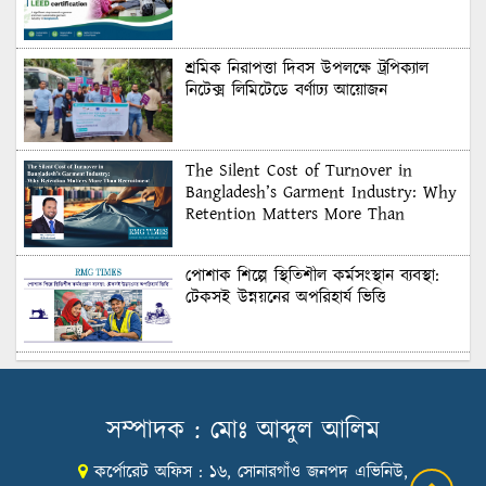
শ্রমিক নিরাপত্তা দিবস উপলক্ষে ট্রপিক্যাল
নিটেক্স লিমিটেডে বর্ণাঢ্য আয়োজন
The Silent Cost of Turnover in
Bangladesh’s Garment Industry: Why
Retention Matters More Than
Recruitment
পোশাক শিল্পে স্থিতিশীল কর্মসংস্থান ব্যবস্থা:
টেকসই উন্নয়নের অপরিহার্য ভিত্তি
শুল্কের দেয়াল ভাঙার সুযোগ: মার্কিন বাজারে
বাংলাদেশের বড় পরীক্ষা
সম্পাদক : মোঃ আব্দুল আলিম
কর্পোরেট অফিস : ১৬, সোনারগাঁও জনপদ এভিনিউ,
Honoring Excellence: Texstream