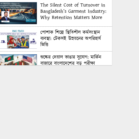
The Silent Cost of Turnover in
Bangladesh’s Garment Industry:
Why Retention Matters More
Than Recruitment
পোশাক শিল্পে স্থিতিশীল কর্মসংস্থান
ব্যবস্থা: টেকসই উন্নয়নের অপরিহার্য
ভিত্তি
শুল্কের দেয়াল ভাঙার সুযোগ: মার্কিন
বাজারে বাংলাদেশের বড় পরীক্ষা
Honoring Excellence: Texstream
Fashion Ltd. Rewards Best
Workers–2026
Control Union Bangladesh Hosts
Country’s First-Ever Carbon-
Neutral Sustainability Conference