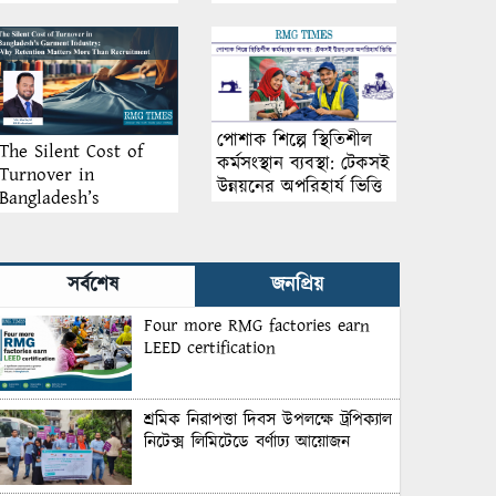
আয়োজন
পোশাক শিল্পে স্থিতিশীল
The Silent Cost of
কর্মসংস্থান ব্যবস্থা: টেকসই
Turnover in
উন্নয়নের অপরিহার্য ভিত্তি
Bangladesh’s
Garment Industry:
Why Retention
Matters More Than
সর্বশেষ
জনপ্রিয়
Recruitment
Four more RMG factories earn
LEED certification
শ্রমিক নিরাপত্তা দিবস উপলক্ষে ট্রপিক্যাল
নিটেক্স লিমিটেডে বর্ণাঢ্য আয়োজন