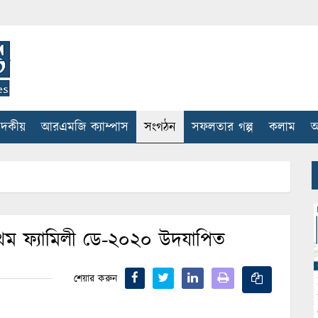
াদকীয়
আরএমজি ক্যাম্পাস
সংগঠন
সফলতার গল্প
কলাম
আ
থম ফ্যামিলী ডে-২০২০ উদযাপিত
শেয়ার করুন