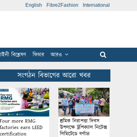
English
Fibre2Fashion
International
ইনী বিশ্লেষণ
ফিচার
আরও
সংগঠন বিভাগের আরো খবর
শ্রমিক নিরাপত্তা দিবস
Four more RMG
উপলক্ষে ট্রপিক্যাল নিটেক্স
factories earn LEED
লিমিটেডে বর্ণাঢ্য
certification