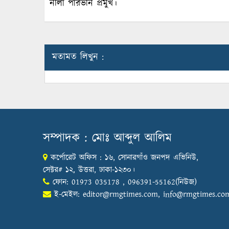
নীলা পারভীন প্রমুখ।
মতামত লিখুন :
সম্পাদক : মোঃ আব্দুল আলিম
কর্পোরেট অফিস : ১৬, সোনারগাঁও জনপদ এভিনিউ,
সেক্টর# ১২, উত্তরা, ঢাকা-১২৩০।
ফোন: 01973 035178 , 096391-55162(নিউজ)
ই-মেইল:
editor@rmgtimes.com
,
info@rmgtimes.co