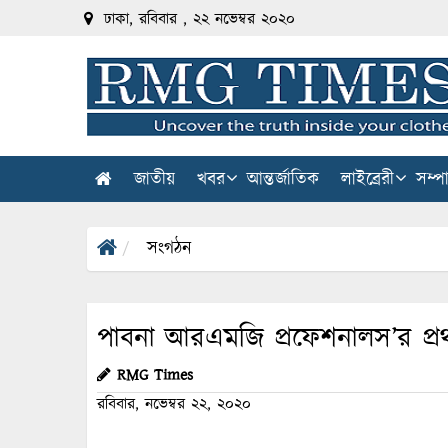
ঢাকা, রবিবার , ২২ নভেম্বর ২০২০
জাতীয়
খবর
আন্তর্জাতিক
লাইব্রেরী
সম্প
সংগঠন
পাবনা আরএমজি প্রফেশনালস’র প্র
RMG Times
রবিবার, নভেম্বর ২২, ২০২০