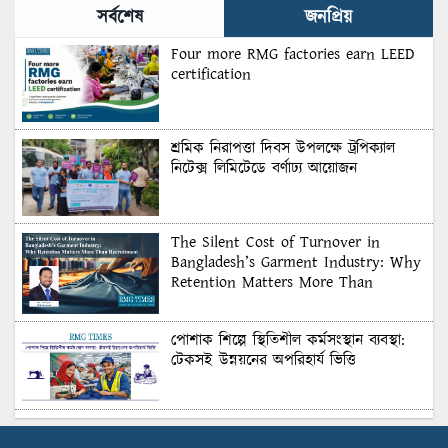
সর্বশেষ
জনপ্রিয়
Four more RMG factories earn LEED
certification
শ্রমিক নিরাপত্তা দিবস উপলক্ষে ট্রপিক্যাল
নিটেক্স লিমিটেডে বর্ণাঢ্য আয়োজন
The Silent Cost of Turnover in
Bangladesh’s Garment Industry: Why
Retention Matters More Than
Recruitment
পোশাক শিল্পে স্থিতিশীল কর্মসংস্থান ব্যবস্থা:
টেকসই উন্নয়নের অপরিহার্য ভিত্তি
শুল্কের দেয়াল ভাঙার সুযোগ: মার্কিন বাজারে