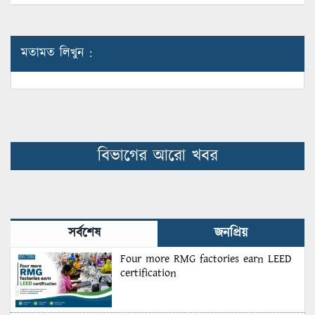
মতামত লিখুন :
বিভাগের আরো খবর
সর্বশেষ
জনপ্রিয়
Four more RMG factories earn LEED
certification