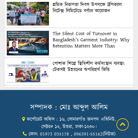
শ্রমিক নিরাপত্তা দিবস উপলক্ষে ট্রপিক্যাল
নিটেক্স লিমিটেডে বর্ণাঢ্য আয়োজন
The Silent Cost of Turnover in
Bangladesh’s Garment Industry: Why
Retention Matters More Than
Recruitment
পোশাক শিল্পে স্থিতিশীল কর্মসংস্থান ব্যবস্থা:
টেকসই উন্নয়নের অপরিহার্য ভিত্তি
শুল্কের দেয়াল ভাঙার সুযোগ: মার্কিন বাজারে
বাংলাদেশের বড় পরীক্ষা
সম্পাদক : মোঃ আব্দুল আলিম
কর্পোরেট অফিস : ১৬, সোনারগাঁও জনপদ এভিনিউ,
Honoring Excellence: Texstream
Fashion Ltd. Rewards Best Workers–
সেক্টর# ১২, উত্তরা, ঢাকা-১২৩০।
2026
ফোন: 01973 035178 , 096391-55162(নিউজ)