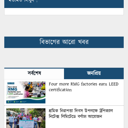
মতামত লিখুন :
বিভাগের আরো খবর
সর্বশেষ
জনপ্রিয়
Four more RMG factories earn LEED
certification
শ্রমিক নিরাপত্তা দিবস উপলক্ষে ট্রপিক্যাল
নিটেক্স লিমিটেডে বর্ণাঢ্য আয়োজন