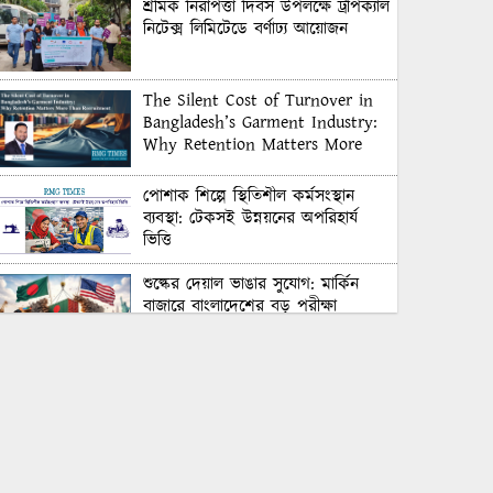
শ্রমিক নিরাপত্তা দিবস উপলক্ষে ট্রপিক্যাল
নিটেক্স লিমিটেডে বর্ণাঢ্য আয়োজন
The Silent Cost of Turnover in
Bangladesh’s Garment Industry:
Why Retention Matters More
Than Recruitment
পোশাক শিল্পে স্থিতিশীল কর্মসংস্থান
ব্যবস্থা: টেকসই উন্নয়নের অপরিহার্য
ভিত্তি
শুল্কের দেয়াল ভাঙার সুযোগ: মার্কিন
বাজারে বাংলাদেশের বড় পরীক্ষা
Honoring Excellence: Texstream
Fashion Ltd. Rewards Best
Workers–2026
Control Union Bangladesh Hosts