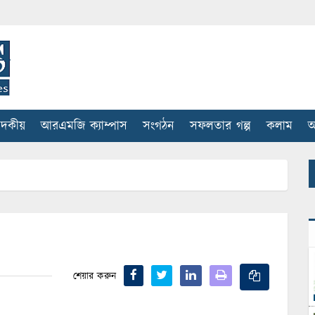
াদকীয়
আরএমজি ক্যাম্পাস
সংগঠন
সফলতার গল্প
কলাম
আ
শেয়ার করুন