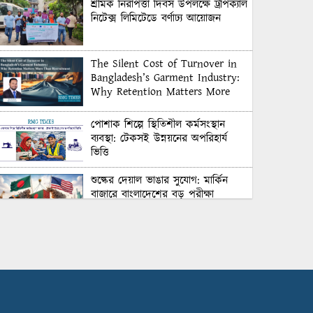
শ্রমিক নিরাপত্তা দিবস উপলক্ষে ট্রপিক্যাল
নিটেক্স লিমিটেডে বর্ণাঢ্য আয়োজন
The Silent Cost of Turnover in
Bangladesh’s Garment Industry:
Why Retention Matters More
Than Recruitment
পোশাক শিল্পে স্থিতিশীল কর্মসংস্থান
ব্যবস্থা: টেকসই উন্নয়নের অপরিহার্য
ভিত্তি
শুল্কের দেয়াল ভাঙার সুযোগ: মার্কিন
বাজারে বাংলাদেশের বড় পরীক্ষা
Honoring Excellence: Texstream
Fashion Ltd. Rewards Best
Workers–2026
Control Union Bangladesh Hosts