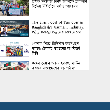
শ্রমিক নিরাপত্তা দিবস উপলক্ষে ট্রপিক্যাল
নিটেক্স লিমিটেডে বর্ণাঢ্য আয়োজন
The Silent Cost of Turnover in
Bangladesh’s Garment Industry:
Why Retention Matters More
Than Recruitment
পোশাক শিল্পে স্থিতিশীল কর্মসংস্থান
ব্যবস্থা: টেকসই উন্নয়নের অপরিহার্য
ভিত্তি
শুল্কের দেয়াল ভাঙার সুযোগ: মার্কিন
বাজারে বাংলাদেশের বড় পরীক্ষা
Honoring Excellence: Texstream
Fashion Ltd. Rewards Best
Workers–2026
Control Union Bangladesh Hosts