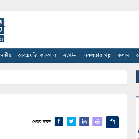
াদকীয়
আরএমজি ক্যাম্পাস
সংগঠন
সফলতার গল্প
কলাম
আ
শেয়ার করুন