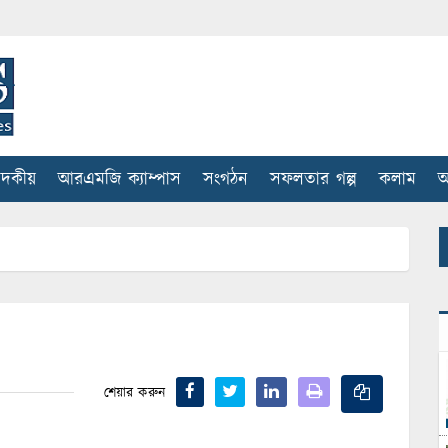
াদকীয়
আরএমজি ক্যাম্পাস
সংগঠন
সফলতার গল্প
কলাম
আ
শেয়ার করুন