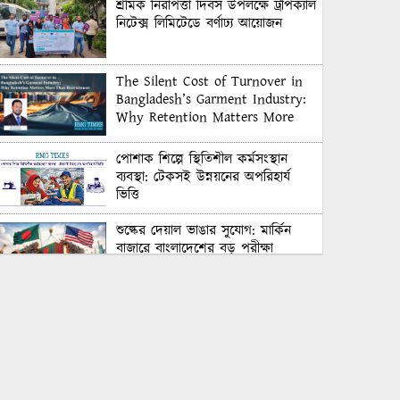
শ্রমিক নিরাপত্তা দিবস উপলক্ষে ট্রপিক্যাল
নিটেক্স লিমিটেডে বর্ণাঢ্য আয়োজন
The Silent Cost of Turnover in
Bangladesh’s Garment Industry:
Why Retention Matters More
Than Recruitment
পোশাক শিল্পে স্থিতিশীল কর্মসংস্থান
ব্যবস্থা: টেকসই উন্নয়নের অপরিহার্য
ভিত্তি
শুল্কের দেয়াল ভাঙার সুযোগ: মার্কিন
বাজারে বাংলাদেশের বড় পরীক্ষা
Honoring Excellence: Texstream
Fashion Ltd. Rewards Best
Workers–2026
Control Union Bangladesh Hosts