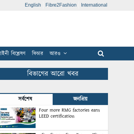
English
Fibre2Fashion
International
ইনী বিশ্লেষণ
ফিচার
আরও
বিভাগের আরো খবর
সর্বশেষ
জনপ্রিয়
Four more RMG factories earn
LEED certification