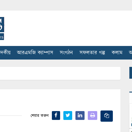
াদকীয়
আরএমজি ক্যাম্পাস
সংগঠন
সফলতার গল্প
কলাম
আ
শেয়ার করুন