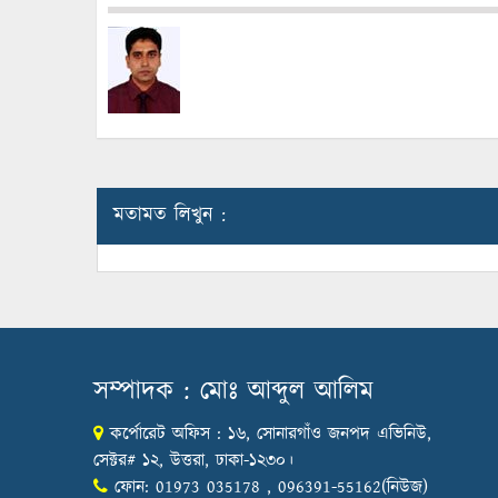
মতামত লিখুন :
সম্পাদক : মোঃ আব্দুল আলিম
কর্পোরেট অফিস : ১৬, সোনারগাঁও জনপদ এভিনিউ,
সেক্টর# ১২, উত্তরা, ঢাকা-১২৩০।
ফোন: 01973 035178 , 096391-55162(নিউজ)