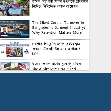
শ্রমিক নিরাপত্তা দিবস উপলক্ষে ট্রপিক্যাল
নিটেক্স লিমিটেডে বর্ণাঢ্য আয়োজন
The Silent Cost of Turnover in
Bangladesh’s Garment Industry:
Why Retention Matters More
Than Recruitment
পোশাক শিল্পে স্থিতিশীল কর্মসংস্থান
ব্যবস্থা: টেকসই উন্নয়নের অপরিহার্য
ভিত্তি
শুল্কের দেয়াল ভাঙার সুযোগ: মার্কিন
বাজারে বাংলাদেশের বড় পরীক্ষা
Honoring Excellence: Texstream
Fashion Ltd. Rewards Best
Workers–2026
Control Union Bangladesh Hosts