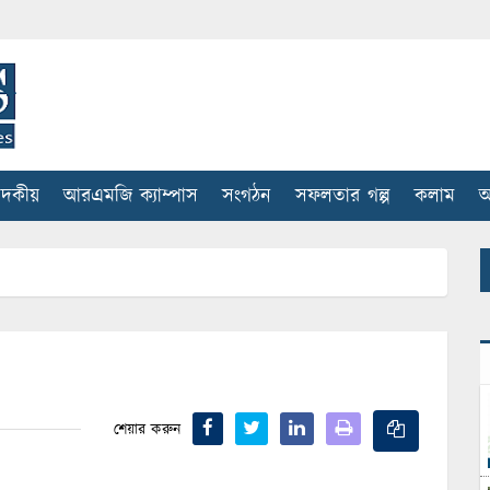
াদকীয়
আরএমজি ক্যাম্পাস
সংগঠন
সফলতার গল্প
কলাম
আ
শেয়ার করুন