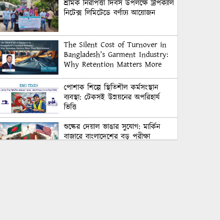
শ্রমিক নিরাপত্তা দিবস উপলক্ষে ট্রপিক্যাল
নিটেক্স লিমিটেডে বর্ণাঢ্য আয়োজন
The Silent Cost of Turnover in
Bangladesh’s Garment Industry:
Why Retention Matters More
Than Recruitment
পোশাক শিল্পে স্থিতিশীল কর্মসংস্থান
ব্যবস্থা: টেকসই উন্নয়নের অপরিহার্য
ভিত্তি
শুল্কের দেয়াল ভাঙার সুযোগ: মার্কিন
বাজারে বাংলাদেশের বড় পরীক্ষা
Honoring Excellence: Texstream
Fashion Ltd. Rewards Best
Workers–2026
Control Union Bangladesh Hosts