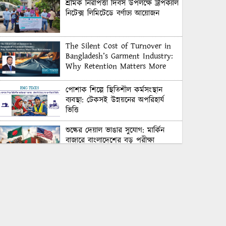
শ্রমিক নিরাপত্তা দিবস উপলক্ষে ট্রপিক্যাল
নিটেক্স লিমিটেডে বর্ণাঢ্য আয়োজন
The Silent Cost of Turnover in
Bangladesh’s Garment Industry:
Why Retention Matters More
Than Recruitment
পোশাক শিল্পে স্থিতিশীল কর্মসংস্থান
ব্যবস্থা: টেকসই উন্নয়নের অপরিহার্য
ভিত্তি
শুল্কের দেয়াল ভাঙার সুযোগ: মার্কিন
বাজারে বাংলাদেশের বড় পরীক্ষা
Honoring Excellence: Texstream
Fashion Ltd. Rewards Best
Workers–2026
Control Union Bangladesh Hosts