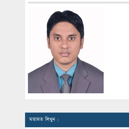
মতামত লিখুন :