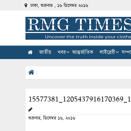
ঢাকা, শুক্রবার , ১৬ ডিসেম্বর ২০১৬
জাতীয়
খবর
আন্তর্জাতিক
লাইব্রেরী
সম্প
15577381_1205437916170369_1
শুক্রবার, ডিসেম্বর ১৬, ২০১৬