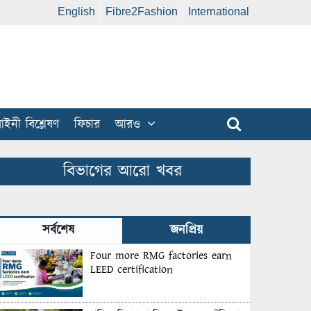
English
Fibre2Fashion
International
ইনী বিশ্লেষণ
ফিচার
আরও
বিভাগের আরো খবর
সর্বশেষ
জনপ্রিয়
Four more RMG factories earn
LEED certification