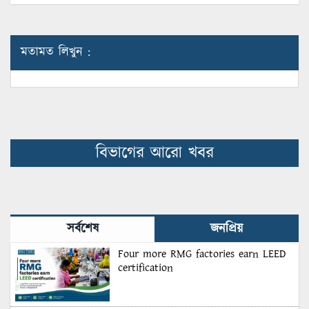
মতামত লিখুন :
বিভাগের আরো খবর
সর্বশেষ
জনপ্রিয়
Four more RMG factories earn LEED
certification