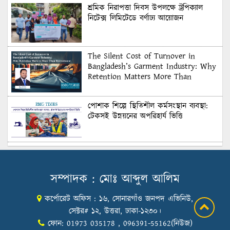
শ্রমিক নিরাপত্তা দিবস উপলক্ষে ট্রপিক্যাল
নিটেক্স লিমিটেডে বর্ণাঢ্য আয়োজন
The Silent Cost of Turnover in
Bangladesh’s Garment Industry: Why
Retention Matters More Than
Recruitment
পোশাক শিল্পে স্থিতিশীল কর্মসংস্থান ব্যবস্থা:
টেকসই উন্নয়নের অপরিহার্য ভিত্তি
শুল্কের দেয়াল ভাঙার সুযোগ: মার্কিন বাজারে
বাংলাদেশের বড় পরীক্ষা
সম্পাদক : মোঃ আব্দুল আলিম
কর্পোরেট অফিস : ১৬, সোনারগাঁও জনপদ এভিনিউ,
Honoring Excellence: Texstream
Fashion Ltd. Rewards Best Workers–
সেক্টর# ১২, উত্তরা, ঢাকা-১২৩০।
2026
ফোন: 01973 035178 , 096391-55162(নিউজ)