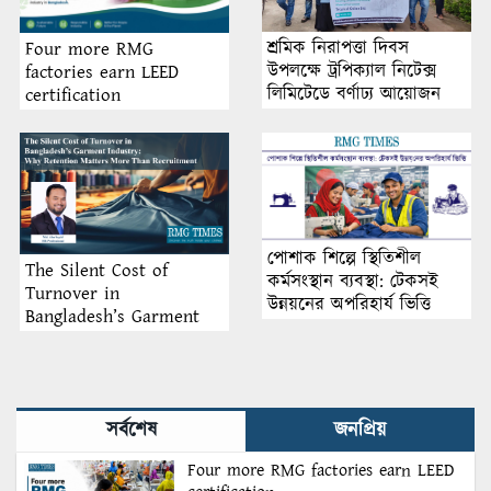
শ্রমিক নিরাপত্তা দিবস
Four more RMG
উপলক্ষে ট্রপিক্যাল নিটেক্স
factories earn LEED
লিমিটেডে বর্ণাঢ্য আয়োজন
certification
পোশাক শিল্পে স্থিতিশীল
The Silent Cost of
কর্মসংস্থান ব্যবস্থা: টেকসই
Turnover in
উন্নয়নের অপরিহার্য ভিত্তি
Bangladesh’s Garment
Industry: Why Retention
Matters More Than
Recruitment
সর্বশেষ
জনপ্রিয়
Four more RMG factories earn LEED