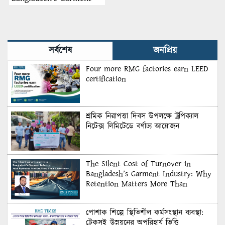
Industry: Why Retention
Matters More Than
Recruitment
সর্বশেষ
জনপ্রিয়
Four more RMG factories earn LEED
certification
শ্রমিক নিরাপত্তা দিবস উপলক্ষে ট্রপিক্যাল
নিটেক্স লিমিটেডে বর্ণাঢ্য আয়োজন
The Silent Cost of Turnover in
Bangladesh’s Garment Industry: Why
Retention Matters More Than
Recruitment
পোশাক শিল্পে স্থিতিশীল কর্মসংস্থান ব্যবস্থা:
টেকসই উন্নয়নের অপরিহার্য ভিত্তি