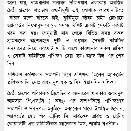
জানা যায়, রাজধানীর চালাবন দক্ষিণখান এলাকায় অবস্থিত
চৈতী গ্রুপের শতভাগ রপ্তানীমূখী এই পোশাক কারখানাটিতে
“বাঁচার মতো বাঁচতে চাই, ঝুকিঁমুক্ত জীবন চাই” স্লোগানে
অ্যাকর্ডের নিয়মানুসারে ১০ সদস্য বিশিষ্ট একটি সেফটি কমিটি
গঠন করা হয়। জানুয়ারী মাস থেকে বিভিন্ন সময় সকল
শ্রমিকদের অংশগ্রহণে দুটি ও শুধুমাত্র সেফটি কমিটির
সদস্যদের নিয়ে সর্বমোট ৭ টি ধাপে কারখানার সকল শ্রমিক
ও সেফটি কমিটিকে প্রশিক্ষণ দেয়া হয়। আজ ছিল এর শেষ
দিন।
প্রশিক্ষণ কর্মশালার সমাপনী দিনে প্রশিক্ষক ছিলেন অ্যাকর্ডের
প্রশিক্ষক মি. মোঃ রাইয়ানুল হক ও মিস ইয়াসমিন মল্লিক।
চৈতী গ্রুপের পরিচালক ব্রিগেডিয়ার জেনারেল খন্দকার ওবায়দুল
আহসান পি,এস,সি ( অবঃ) এর সভাপতিত্বে প্রশিক্ষণের
সমাপনী ও সনদপত্র অনুষ্ঠানে অন্যান্যের মাঝে উপস্থিত ছিলেন,
অ্যাকর্ডের হেড অব ট্রেনিং মি. মাইকেল ব্রাইড ও ট্রেনিং
কোয়ালিটি এন্ড লজিস্টিকস ম্যানেজার মিস. শামীম নওশীন।