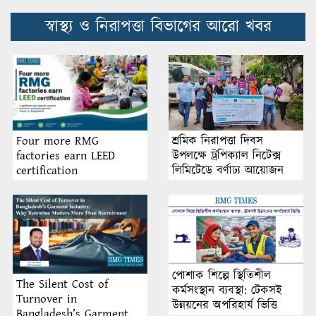
স্বাস্থ্য ও নিরাপত্তা বিভাগের আরো খবর
শ্রমিক নিরাপত্তা দিবস
Four more RMG
উপলক্ষে ট্রপিক্যাল নিটেক্স
factories earn LEED
লিমিটেডে বর্ণাঢ্য আয়োজন
certification
পোশাক শিল্পে স্থিতিশীল
The Silent Cost of
কর্মসংস্থান ব্যবস্থা: টেকসই
Turnover in
উন্নয়নের অপরিহার্য ভিত্তি
Bangladesh’s Garment