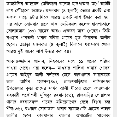
তাজউদ্দিন আহমেদ মেডিক্যাল কলেজ হাসপাতাল মর্গে আটটি
লাশ পৌঁছানো হয়েছে। মঙ্গলবার (৪ জুলাই) ভোরে একটি এবং
সকাল সাড়ে ৯টার দিকে আরও একটি লাশ উদ্ধার করা হয়।
এর আগে সোমবার রাতে ঢাকা মেডিক্যাল কলেজ হাসপাতালে
সোলাইমান (৩০) নামের আরও একজন মারা গেছেন। তিনি
বগুড়ার গাবতলী থানার মরিয়া গ্রামের মৃত লিয়াকত আলীর
ছেলে। এছাড়া মঙ্গলবার (৪ জুলাই) বিকালে ধ্বংসস্তুপ থেকে
আরও দুই জনের লাশ উদ্ধার করা হয়।
আক্তারুজ্জামান জানান, নিহতদের মধ্যে ১১ জনের পরিচয়
পাওয়া গেছে। এরা হলেন— মাগুরার শালিখা থানার গোবরা
গ্রামের আইয়ুর আলী সর্দারের ছেলে কারখানার ফায়ারম্যান
আল আমিন হোসেন(৪০), ব্রাহ্মণবাড়িয়ার নাসিরনগর
উপজেলার কুন্ডা গ্রামের সাগর আলী মীরের ছেলে কারখানার
সহকারী প্রকৌশলী মুজিবুর রহমান(৫০), রাজবাড়ির গোয়ালন্দ
থানার চরকাসনন্দ গ্রামের মনিন্দ্রনাথের ছেলে বিপ্লব চন্দ্র
শীল(৩৬), বগুড়ার সোনাতলা থানার নামাজখালি গ্রামের শাহার
আলীর ছেলে কারখানার বয়লার অপারেটর মাহবুবুর