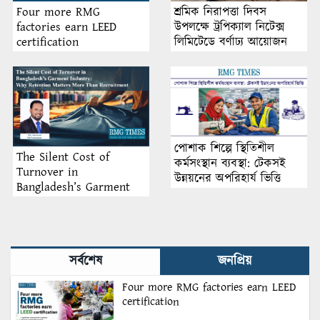
শ্রমিক নিরাপত্তা দিবস
Four more RMG
উপলক্ষে ট্রপিক্যাল নিটেক্স
factories earn LEED
লিমিটেডে বর্ণাঢ্য আয়োজন
certification
পোশাক শিল্পে স্থিতিশীল
The Silent Cost of
কর্মসংস্থান ব্যবস্থা: টেকসই
Turnover in
উন্নয়নের অপরিহার্য ভিত্তি
Bangladesh’s Garment
Industry: Why Retention
Matters More Than
Recruitment
সর্বশেষ
জনপ্রিয়
Four more RMG factories earn LEED
certification