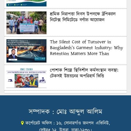
শ্রমিক নিরাপত্তা দিবস উপলক্ষে ট্রপিক্যাল
নিটেক্স লিমিটেডে বর্ণাঢ্য আয়োজন
The Silent Cost of Turnover in
Bangladesh’s Garment Industry: Why
Retention Matters More Than
Recruitment
পোশাক শিল্পে স্থিতিশীল কর্মসংস্থান ব্যবস্থা:
টেকসই উন্নয়নের অপরিহার্য ভিত্তি
শুল্কের দেয়াল ভাঙার সুযোগ: মার্কিন বাজারে
বাংলাদেশের বড় পরীক্ষা
সম্পাদক : মোঃ আব্দুল আলিম
কর্পোরেট অফিস : ১৬, সোনারগাঁও জনপদ এভিনিউ,
Honoring Excellence: Texstream
Fashion Ltd. Rewards Best Workers–
সেক্টর# ১২, উত্তরা, ঢাকা-১২৩০।