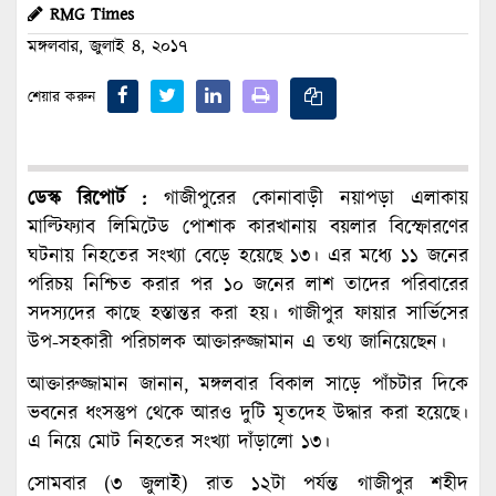
RMG Times
মঙ্গলবার, জুলাই ৪, ২০১৭
শেয়ার করুন
ডেস্ক রিপোর্ট :
গাজীপুরের কোনাবাড়ী নয়াপড়া এলাকায়
মাল্টিফ্যাব লিমিটেড পোশাক কারখানায় বয়লার বিস্ফোরণের
ঘটনায় নিহতের সংখ্যা বেড়ে হয়েছে ১৩। এর মধ্যে ১১ জনের
পরিচয় নিশ্চিত করার পর ১০ জনের লাশ তাদের পরিবারের
সদস্যদের কাছে হস্তান্তর করা হয়। গাজীপুর ফায়ার সার্ভিসের
উপ-সহকারী পরিচালক আক্তারুজ্জামান এ তথ্য জানিয়েছেন।
আক্তারুজ্জামান জানান, মঙ্গলবার বিকাল সাড়ে পাঁচটার দিকে
ভবনের ধংসস্তুপ থেকে আরও দুটি মৃতদেহ উদ্ধার করা হয়েছে।
এ নিয়ে মোট নিহতের সংখ্যা দাঁড়ালো ১৩।
সোমবার (৩ জুলাই) রাত ১২টা পর্যন্ত গাজীপুর শহীদ