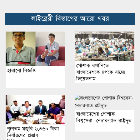
লাইব্রেরী বিভাগের আরো খবর
পোশাক রপ্তানিতে
হারানো বিজ্ঞপ্তি
বাংলাদেশকে টপকে যাচ্ছে
ভিয়েতনাম
বাংলাদেশের পোশাক
বিশ্বসেরা- নেদারল্যান্ড রাষ্ট্রদূত
ন্যূনতম মজুরি ৬,৩৬০ টাকা
নির্ধারণের প্রস্তাব