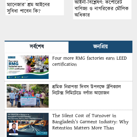
আইনী-বিশ্লেষণ: কর্পোরেট
ম্যানেজার’ শ্রম আইনের
বাণিজ্য ও নাগরিকের মৌলিক
সুবিধা পাবেন কি?
অধিকার
সর্বশেষ
জনপ্রিয়
Four more RMG factories earn LEED
certification
শ্রমিক নিরাপত্তা দিবস উপলক্ষে ট্রপিক্যাল
নিটেক্স লিমিটেডে বর্ণাঢ্য আয়োজন
The Silent Cost of Turnover in
Bangladesh’s Garment Industry: Why
Retention Matters More Than
Recruitment