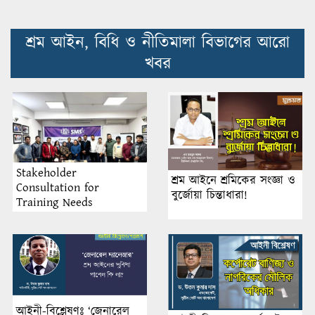
শ্রম আইন, বিধি ও নীতিমালা বিভাগের আরো
খবর
Stakeholder
শ্রম আইনে শ্রমিকের সংজ্ঞা ও
Consultation for
বুর্জোয়া চিন্তাধারা!
Training Needs
Assessment 2025 Held in
Dhaka by Sustainable
Management System Inc.
আইনী-বিশ্লেষণঃ ‘জেনারেল