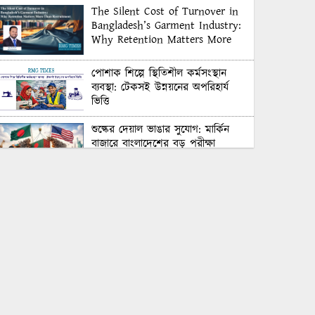
The Silent Cost of Turnover in
Bangladesh’s Garment Industry:
Why Retention Matters More
Than Recruitment
পোশাক শিল্পে স্থিতিশীল কর্মসংস্থান
ব্যবস্থা: টেকসই উন্নয়নের অপরিহার্য
ভিত্তি
শুল্কের দেয়াল ভাঙার সুযোগ: মার্কিন
বাজারে বাংলাদেশের বড় পরীক্ষা
Honoring Excellence: Texstream
Fashion Ltd. Rewards Best
Workers–2026
Control Union Bangladesh Hosts
Country’s First-Ever Carbon-
Neutral Sustainability Conference