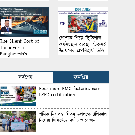
আয়োজন
পোশাক শিল্পে স্থিতিশীল
The Silent Cost of
কর্মসংস্থান ব্যবস্থা: টেকসই
Turnover in
উন্নয়নের অপরিহার্য ভিত্তি
Bangladesh’s
Garment Industry:
Why Retention
Matters More Than
সর্বশেষ
জনপ্রিয়
Recruitment
Four more RMG factories earn
LEED certification
শ্রমিক নিরাপত্তা দিবস উপলক্ষে ট্রপিক্যাল
নিটেক্স লিমিটেডে বর্ণাঢ্য আয়োজন