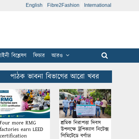
English
Fibre2Fashion
International
ইনী বিশ্লেষণ
ফিচার
আরও
পাঠক ভাবনা বিভাগের আরো খবর
শ্রমিক নিরাপত্তা দিবস
Four more RMG
উপলক্ষে ট্রপিক্যাল নিটেক্স
factories earn LEED
লিমিটেডে বর্ণাঢ্য
certification