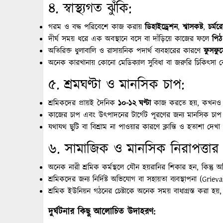
৪. স্বাস্থ্যগত ঝুঁকি:
গরম ও বদ্ধ পরিবেশে কাজ করায়
ডিহাইড্রেশন
,
শ্বাসকষ্ট
,
চর্মর
দীর্ঘ সময় ধরে এক অবস্থানে বসে বা দাঁড়িয়ে কাজের ফলে
পিঠ 
অতিরিক্ত ধুলাবালি ও রাসায়নিক পদার্থ ব্যবহারের কারণে
ফুসফুস
অনেক কারখানায় কোনো মেডিক্যাল সুবিধা বা জরুরি চিকিৎসা কে
৫. শ্রমঘণ্টা ও মানসিক চাপ:
শ্রমিকদের প্রায়ই দৈনিক
১০-১২ ঘণ্টা
কাজ করতে হয়, কখনও 
কাজের চাপ এবং উৎপাদনের টার্গেট পূরণের জন্য মানসিক চাপ 
যথাযথ ছুটি বা বিশ্রাম না পাওয়ার কারণে ক্লান্তি ও হতাশা দে
৬. সামাজিক ও মানসিক নিরাপত্তার
অনেক নারী শ্রমিক কর্মস্থলে যৌন হয়রানির শিকার হন, কিন্তু 
শ্রমিকদের জন্য নির্দিষ্ট অভিযোগ বা সহায়তা ব্যবস্থাপনা (G
শ্রমিক ইউনিয়ন গঠনের চেষ্টাকে অনেক সময় বাধাগ্রস্ত করা হয়
দুর্ঘটনার কিছু আলোচিত উদাহরণ: