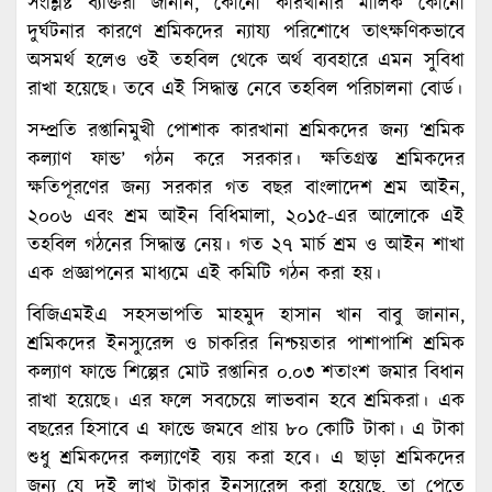
সংশ্লিষ্ট ব্যক্তিরা জানান, কোনো কারখানার মালিক কোনো
দুর্ঘটনার কারণে শ্রমিকদের ন্যায্য পরিশোধে তাত্ক্ষণিকভাবে
অসমর্থ হলেও ওই তহবিল থেকে অর্থ ব্যবহারে এমন সুবিধা
রাখা হয়েছে। তবে এই সিদ্ধান্ত নেবে তহবিল পরিচালনা বোর্ড।
সম্প্রতি রপ্তানিমুখী পোশাক কারখানা শ্রমিকদের জন্য ‘শ্রমিক
কল্যাণ ফান্ড’ গঠন করে সরকার। ক্ষতিগ্রস্ত শ্রমিকদের
ক্ষতিপূরণের জন্য সরকার গত বছর বাংলাদেশ শ্রম আইন,
২০০৬ এবং শ্রম আইন বিধিমালা, ২০১৫-এর আলোকে এই
তহবিল গঠনের সিদ্ধান্ত নেয়। গত ২৭ মার্চ শ্রম ও আইন শাখা
এক প্রজ্ঞাপনের মাধ্যমে এই কমিটি গঠন করা হয়।
বিজিএমইএ সহসভাপতি মাহমুদ হাসান খান বাবু জানান,
শ্রমিকদের ইনস্যুরেন্স ও চাকরির নিশ্চয়তার পাশাপাশি শ্রমিক
কল্যাণ ফান্ডে শিল্পের মোট রপ্তানির ০.০৩ শতাংশ জমার বিধান
রাখা হয়েছে। এর ফলে সবচেয়ে লাভবান হবে শ্রমিকরা। এক
বছরের হিসাবে এ ফান্ডে জমবে প্রায় ৮০ কোটি টাকা। এ টাকা
শুধু শ্রমিকদের কল্যাণেই ব্যয় করা হবে। এ ছাড়া শ্রমিকদের
জন্য যে দুই লাখ টাকার ইনস্যুরেন্স করা হয়েছে, তা পেতে