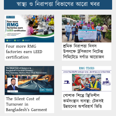
স্বাস্থ্য ও নিরাপত্তা বিভাগের আরো খবর
শ্রমিক নিরাপত্তা দিবস
Four more RMG
উপলক্ষে ট্রপিক্যাল নিটেক্স
factories earn LEED
লিমিটেডে বর্ণাঢ্য আয়োজন
certification
পোশাক শিল্পে স্থিতিশীল
The Silent Cost of
কর্মসংস্থান ব্যবস্থা: টেকসই
Turnover in
উন্নয়নের অপরিহার্য ভিত্তি
Bangladesh’s Garment
Industry: Why Retention