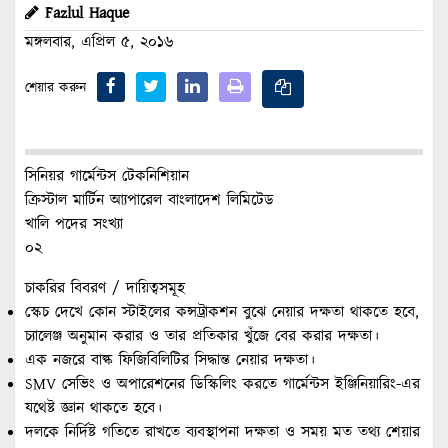
Fazlul Haque
মঙ্গলবার, এপ্রিল ৫, ২০১৬
শেয়ার করুন
সিনিয়র গার্মেন্টস টেকনিশিয়ান
ক্রিস্টাল মার্টিন আ্যপারেল বাংলাদেশ লিমিটেড
খালি পদের সংখ্যা
০২
চাকরির বিবরণ / দায়িত্বসমূহ
স্কেচ দেখে কোন স্টাইলের কন্সট্রাকশন বুঝে নেয়ার দক্ষতা থাকতে হবে,
চ্যালেঞ্জ অনুমান করার ও তার প্রতিকার খুঁজে বের করার দক্ষতা।
এক নজরে বাল্ক ফিজিবিলিটির সিদ্ধান্ত নেয়ার দক্ষতা।
SMV সেভিং ও অপারেশনের ডিস্কিলিং করতে গার্মেন্টস ইঞ্জিনিয়ারিং-এর
যথেষ্ট জ্ঞান থাকতে হবে।
দলকে নির্দিষ্ট গতিতে রাখতে ব্যবস্থাপনা দক্ষতা ও সময় মত তথ্য শেয়ার