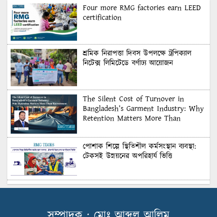
Four more RMG factories earn LEED
certification
শ্রমিক নিরাপত্তা দিবস উপলক্ষে ট্রপিক্যাল
নিটেক্স লিমিটেডে বর্ণাঢ্য আয়োজন
The Silent Cost of Turnover in
Bangladesh’s Garment Industry: Why
Retention Matters More Than
Recruitment
পোশাক শিল্পে স্থিতিশীল কর্মসংস্থান ব্যবস্থা:
টেকসই উন্নয়নের অপরিহার্য ভিত্তি
শুল্কের দেয়াল ভাঙার সুযোগ: মার্কিন বাজারে
বাংলাদেশের বড় পরীক্ষা
সম্পাদক : মোঃ আব্দুল আলিম