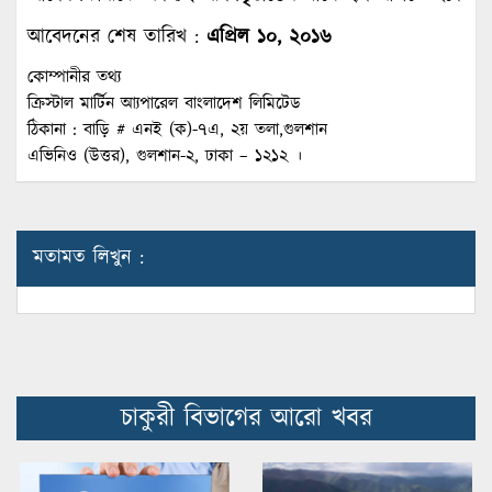
আবেদনের শেষ তারিখ :
এপ্রিল ১০, ২০১৬
কোম্পানীর তথ্য
ক্রিস্টাল মার্টিন আ্যপারেল বাংলাদেশ লিমিটেড
ঠিকানা : বাড়ি # এনই (ক)-৭এ, ২য় তলা,গুলশান
এভিনিও (উত্তর), গুলশান-২, ঢাকা – ১২১২ ।
মতামত লিখুন :
চাকুরী বিভাগের আরো খবর