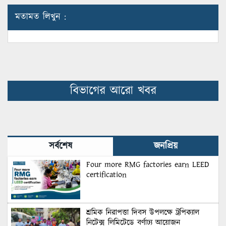
মতামত লিখুন :
বিভাগের আরো খবর
সর্বশেষ
জনপ্রিয়
Four more RMG factories earn LEED
certification
শ্রমিক নিরাপত্তা দিবস উপলক্ষে ট্রপিক্যাল
নিটেক্স লিমিটেডে বর্ণাঢ্য আয়োজন