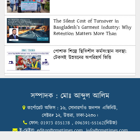
The Silent Cost of Turnover in
Bangladesh’s Garment Industry: Why
Retention Matters More Than
Recruitment
পোশাক শিল্পে স্থিতিশীল কর্মসংস্থান ব্যবস্থা:
টেকসই উন্নয়নের অপরিহার্য ভিত্তি
শুল্কের দেয়াল ভাঙার সুযোগ: মার্কিন বাজারে
বাংলাদেশের বড় পরীক্ষা
সম্পাদক : মোঃ আব্দুল আলিম
কর্পোরেট অফিস : ১৬, সোনারগাঁও জনপদ এভিনিউ,
Honoring Excellence: Texstream
Fashion Ltd. Rewards Best Workers–
সেক্টর# ১২, উত্তরা, ঢাকা-১২৩০।
2026
ফোন: 01973 035178 , 096391-55162(নিউজ)
ই-মেইল:
editor@rmgtimes.com
,
info@rmgtimes.com