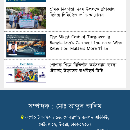
শ্রমিক নিরাপত্তা দিবস উপলক্ষে ট্রপিক্যাল
নিটেক্স লিমিটেডে বর্ণাঢ্য আয়োজন
The Silent Cost of Turnover in
Bangladesh’s Garment Industry: Why
Retention Matters More Than
Recruitment
পোশাক শিল্পে স্থিতিশীল কর্মসংস্থান ব্যবস্থা:
টেকসই উন্নয়নের অপরিহার্য ভিত্তি
শুল্কের দেয়াল ভাঙার সুযোগ: মার্কিন বাজারে
বাংলাদেশের বড় পরীক্ষা
সম্পাদক : মোঃ আব্দুল আলিম
কর্পোরেট অফিস : ১৬, সোনারগাঁও জনপদ এভিনিউ,
Honoring Excellence: Texstream
Fashion Ltd. Rewards Best Workers–
সেক্টর# ১২, উত্তরা, ঢাকা-১২৩০।
2026