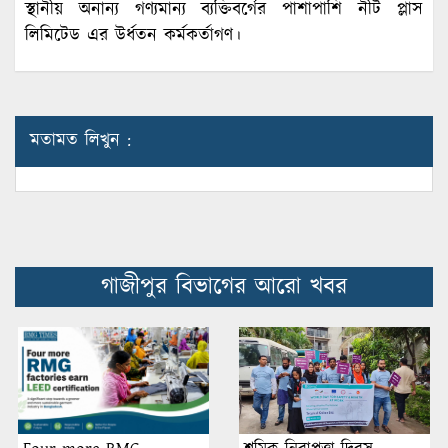
স্থানীয় অনান্য গণ্যমান্য ব্যক্তিবর্গের পাশাপাশি নীট প্লাস
লিমিটেড এর উর্ধতন কর্মকর্তাগণ।
মতামত লিখুন :
গাজীপুর বিভাগের আরো খবর