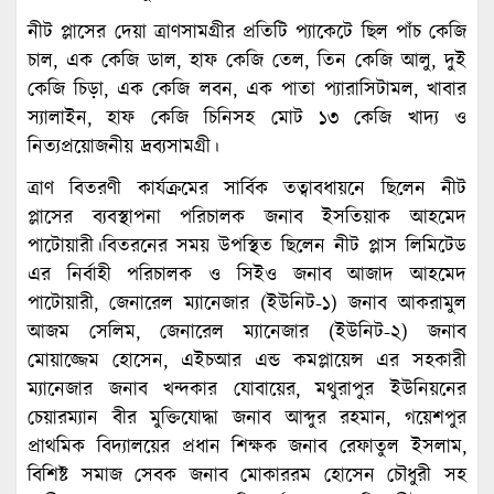
নীট প্লাসের দেয়া ত্রাণসামগ্রীর প্রতিটি প্যাকেটে ছিল পাঁচ কেজি
চাল, এক কেজি ডাল, হাফ কেজি তেল, তিন কেজি আলু, দুই
কেজি চিড়া, এক কেজি লবন, এক পাতা প্যারাসিটামল, খাবার
স্যালাইন, হাফ কেজি চিনিসহ মোট ১৩ কেজি খাদ্য ও
নিত্যপ্রয়োজনীয় দ্রব্যসামগ্রী।
ত্রাণ বিতরণী কার্যক্রমের সার্বিক তত্বাবধায়নে ছিলেন নীট
প্লাসের ব্যবস্থাপনা পরিচালক জনাব ইসতিয়াক আহমেদ
পাটোয়ারী।বিতরনের সময় উপস্থিত ছিলেন নীট প্লাস লিমিটেড
এর নির্বাহী পরিচালক ও সিইও জনাব আজাদ আহমেদ
পাটোয়ারী, জেনারেল ম্যানেজার (ইউনিট-১) জনাব আকরামুল
আজম সেলিম, জেনারেল ম্যানেজার (ইউনিট-২) জনাব
মোয়াজ্জেম হোসেন, এইচআর এন্ড কমপ্লায়েন্স এর সহকারী
ম্যানেজার জনাব খন্দকার যোবায়ের, মথুরাপুর ইউনিয়নের
চেয়ারম্যান বীর মুক্তিযোদ্ধা জনাব আব্দুর রহমান, গয়েশপুর
প্রাথমিক বিদ্যালয়ের প্রধান শিক্ষক জনাব রেফাতুল ইসলাম,
বিশিষ্ট সমাজ সেবক জনাব মোকাররম হোসেন চৌধুরী সহ