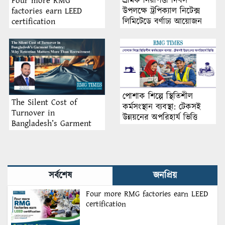
শ্রমিক নিরাপত্তা দিবস
Four more RMG
উপলক্ষে ট্রপিক্যাল নিটেক্স
factories earn LEED
লিমিটেডে বর্ণাঢ্য আয়োজন
certification
পোশাক শিল্পে স্থিতিশীল
The Silent Cost of
কর্মসংস্থান ব্যবস্থা: টেকসই
Turnover in
উন্নয়নের অপরিহার্য ভিত্তি
Bangladesh’s Garment
Industry: Why Retention
Matters More Than
Recruitment
সর্বশেষ
জনপ্রিয়
Four more RMG factories earn LEED
certification