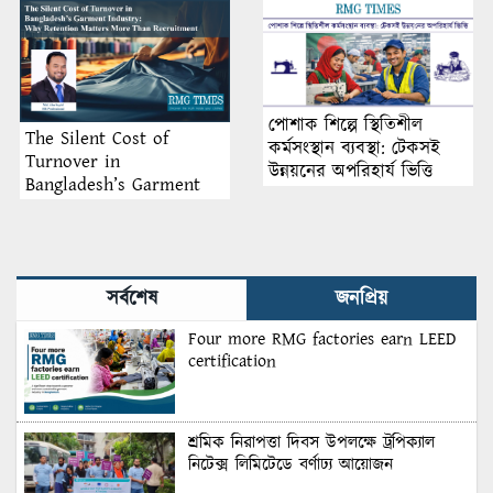
পোশাক শিল্পে স্থিতিশীল
The Silent Cost of
কর্মসংস্থান ব্যবস্থা: টেকসই
Turnover in
উন্নয়নের অপরিহার্য ভিত্তি
Bangladesh’s Garment
Industry: Why Retention
Matters More Than
Recruitment
সর্বশেষ
জনপ্রিয়
Four more RMG factories earn LEED
certification
শ্রমিক নিরাপত্তা দিবস উপলক্ষে ট্রপিক্যাল
নিটেক্স লিমিটেডে বর্ণাঢ্য আয়োজন