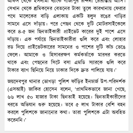
অফিস থেকে ইসলামী ব্যাংক গাজীপুর চান্দনা চৌরাস্তায় আসি।
সেখান থেকে শ্রমিকদের বেতনের টাকা তুলে কারখানায় ফেরার
পথে মালেকের বাড়ি এলাকায় একটি হলুদ রঙের গাড়ির
সামনে এসে দাঁড়ায়। পরে পেছন থেকে দুটি মোটরসাইকেলে
করে ৪-৫ জন ছিনতাইকারী প্রাইভেট কারের দুই পাশে এসে
দাঁড়ায়। এক পর্যায়ে ছিনতাইকারীরা গুলি করে এবং লোহার
রড দিয়ে প্রাইভেটকারের সামনের ও পাশের দুটি কাঁচ ভেঙে
ফেলে। আমাকে ও হিসাবরক্ষণ কর্মকর্তাকে মারধর করতে
থাকে এবং পেছনের সিটে বসা এমডি স্যারকে গুলি করে
টাকার ব্যাগ ছিনিয়ে নিয়ে ঢাকার দিকে দ্রুত পালিয়ে যায়।’
জয়দেবপুর থানার ভোগড়া পুলিশ ফাঁড়ির ইনচার্জ উপ-পরিদর্শক
(এসআই) জাকির হোসেন বলেন, ‘প্রাথমিকভাবে জানা গেছে,
৬৬ লাখ ৫০ হাজার টাকা ছিনতাই হয়েছে। ছিনতাইকারীদের
ধরতে অভিযান শুরু হয়েছে। তবে ৫ লাখ টাকার বেশি বহন
করলে পুলিশকে জানানোর কথা। তারা পুলিশকে এটা অবহিত
করেননি।’