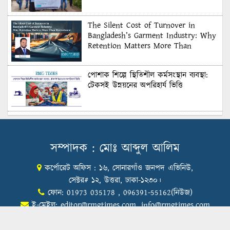
The Silent Cost of Turnover in
Bangladesh’s Garment Industry: Why
Retention Matters More Than
Recruitment
পোশাক শিল্পে স্থিতিশীল কর্মসংস্থান ব্যবস্থা:
টেকসই উন্নয়নের অপরিহার্য ভিত্তি
শুল্কের দেয়াল ভাঙার সুযোগ: মার্কিন বাজারে
বাংলাদেশের বড় পরীক্ষা
সম্পাদক : মোঃ আব্দুল আলিম
কর্পোরেট অফিস : ১৬, সোনারগাঁও জনপদ এভিনিউ,
Honoring Excellence: Texstream
Fashion Ltd. Rewards Best Workers–
সেক্টর# ১২, উত্তরা, ঢাকা-১২৩০।
2026
ফোন: 01973 035178 , 096391-55162(নিউজ)
ই-মেইল:
editor@rmgtimes.com
,
info@rmgtimes.com
Control Union Bangladesh Hosts