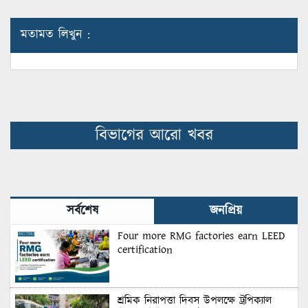
মতামত লিখুন :
বিভাগের আরো খবর
সর্বশেষ
জনপ্রিয়
Four more RMG factories earn LEED
certification
শ্রমিক নিরাপত্তা দিবস উপলক্ষে ট্রপিক্যাল