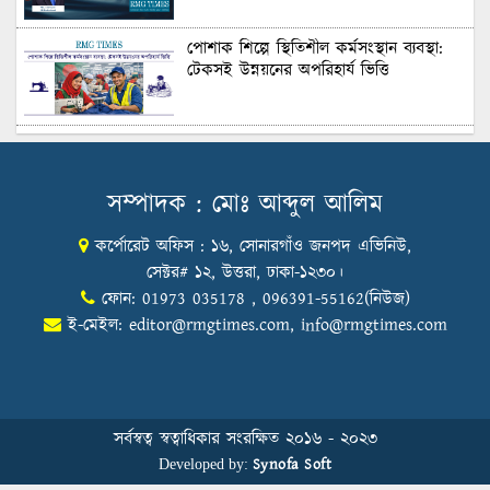
Recruitment
পোশাক শিল্পে স্থিতিশীল কর্মসংস্থান ব্যবস্থা:
টেকসই উন্নয়নের অপরিহার্য ভিত্তি
শুল্কের দেয়াল ভাঙার সুযোগ: মার্কিন বাজারে
বাংলাদেশের বড় পরীক্ষা
সম্পাদক : মোঃ আব্দুল আলিম
কর্পোরেট অফিস : ১৬, সোনারগাঁও জনপদ এভিনিউ,
Honoring Excellence: Texstream
Fashion Ltd. Rewards Best Workers–
সেক্টর# ১২, উত্তরা, ঢাকা-১২৩০।
2026
ফোন: 01973 035178 , 096391-55162(নিউজ)
ই-মেইল:
editor@rmgtimes.com
,
info@rmgtimes.com
Control Union Bangladesh Hosts
Country’s First-Ever Carbon-Neutral
Sustainability Conference
সর্বস্বত্ব স্বত্বাধিকার সংরক্ষিত ২০১৬ - ২০২৩
Synofa Soft
Developed by:
বিডিআরএমজিপি এফএনএফ ফাউন্ডেশনের