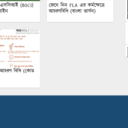
িএসসিআই (BSCI)
জেনে নিন FLA এর কর্মক্ষেত্রে
লাইন
আচরণবিধি (বাংলা ভার্সন)
আচরণ বিধি (কোড