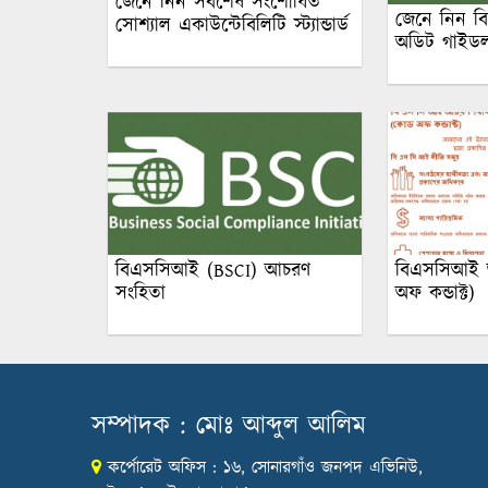
জেনে নিন সর্বশেষ সংশোধিত
জেনে নিন ব
সোশ্যাল একাউন্টেবিলিটি স্ট্যান্ডার্ড
অডিট গাইড
বিএসসিআই (BSCI) আচরণ
বিএসসিআই 
সংহিতা
অফ কন্ডাক্ট)
সম্পাদক : মোঃ আব্দুল আলিম
কর্পোরেট অফিস : ১৬, সোনারগাঁও জনপদ এভিনিউ,