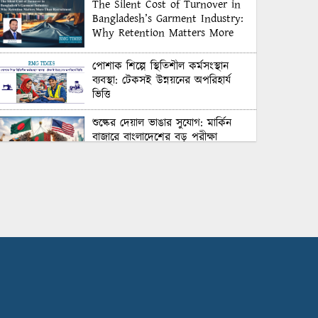
The Silent Cost of Turnover in
Bangladesh’s Garment Industry:
Why Retention Matters More
Than Recruitment
পোশাক শিল্পে স্থিতিশীল কর্মসংস্থান
ব্যবস্থা: টেকসই উন্নয়নের অপরিহার্য
ভিত্তি
শুল্কের দেয়াল ভাঙার সুযোগ: মার্কিন
বাজারে বাংলাদেশের বড় পরীক্ষা
Honoring Excellence: Texstream
Fashion Ltd. Rewards Best
Workers–2026
Control Union Bangladesh Hosts
Country’s First-Ever Carbon-
Neutral Sustainability Conference