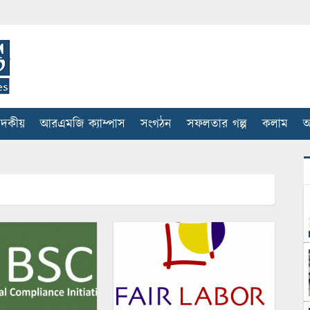
াদকীয়
আরএমজি ক্যাম্পাস
সংগঠন
সফলতার গল্প
কলাম
আ