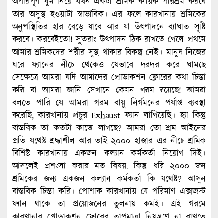
অপরিপূর্ণ ঘুম নিয়ে যখন একটা শ্রমিক কায়িক পরিশ্রম করবে
তার অসুস্থ হওয়াটা স্বাভাবিক। এর ফলে কারখানায় শ্রমিকের
অনুপস্থিতির হার বেড়ে যাবে আর যা উৎপাদনে ব্যাঘাত সৃষ্টি
করবে। করবেইতো! সুতরাং উৎপাদন ঠিক রাখতে গেলে প্রথমে
আমার শ্রমিকদের শরীর সুস্থ থাকার বিকল্প নেই। মানুষ নিজের
ঘরে ফ্যানের নীচে থেকেও যেভাবে দরদর করে ঘামছে
সেক্ষেত্রে আমরা যদি আমাদের প্রোডাকশন ফ্লোরের কথা চিন্তা
করি বা আমরা জানি সেখানে কেমন গরম রয়েছে! আমরা
বলতে পারি যে আমরা গরম বায়ু নির্গমনের পর্যাপ্ত ব্যবস্থা
করেছি, কারখানায় প্রচুর Exhaust ফ্যান লাগিয়েছি। হ্যা কিন্তু
বাস্তবিক তা কতটা কাজে লাগছে? আমরা তো শ্রম আইনের
প্রতি যথেষ্ট শ্রদ্ধাশীল আর তাই ২০০০ হাজার এর নীচে শ্রমিক
বিশিষ্ট কারখানায় একজন কল্যান কর্মকর্তা নিয়োগ দিই।
আসলেই প্রশংসা করার মত বিষয়, কিন্তু ধরি ২০০০ জন
শ্রমিকের জন্য একজন কল্যান কর্মকর্তা কি যথেষ্ট? আসুন
বাস্তবিক চিন্তা করি। পোশাক কারখানায় যে পরিমাণ এক্সজস্ট
ফ্যান থাকে তা প্রয়োজনের তুলনায় কমই। এই গরমে
কারখানার প্রোডাকশন ফ্লোরের তাপমাত্রা নিয়ন্ত্রণে না রাখতে