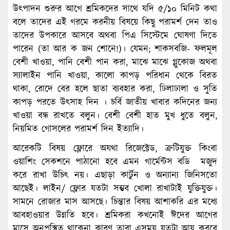
উৎপাদন শুরুর আগে শ্রমিকদের সাথে যদি ৫/১০ মিনিট কথা
বলে তাদের এই গরমে করনীয় বিষয়ে কিছু পরামর্শ দেন তাও
তাদের উপকারে আসবে অথবা পিএ সিস্টেমে ঘোষণা দিতে
পারেন (তা আর ক জন শোনে!)। যেমন; শাকসবজি- ফলমূল
বেশী খাওয়া, পানি বেশী পান করা, মাঝে মাঝে গ্লুকোজ অথবা
স্যালাইন পানি খাওয়া, কালো কাপড় পরিধান থেকে বিরত
থাকা, রোদে বের হলে ছাতা ব্যবহার করা, ঢিলাঢালা ও সুতি
কাপড় পরতে উৎসাহ দিন । চর্বি জাতীয় খাবার কদিনের জন্য
খাওয়া বন্ধ রাখতে বলুন। বেশী বেশী হাত মুখ ধুতে বলুন,
নিয়মিত গোসলের পরামর্শ দিন ইত্যাদি।
আরেকটি বিষয় ফ্লোরে অযথা রিজেক্টেড, ত্রুটিযুক্ত কিংবা
ওয়াশিং সেকশনে পাঠানো হবে এমন গার্মেন্টস বডি মজুদ
করে রাখা উচিৎ নয়। এছাড়া কার্টুন ও অন্যান্য জিনিসতো
আছেই। লাইন/ ফ্লোর যতটা সম্ভব খোলা রাখাটাই যুক্তিযুক্ত।
সামনে রোজার মাস আসছে। চিন্তার বিষয় আশাকরি এর মধ্যে
আবহাওয়ার উন্নতি হবে। শ্রমিকরা কখনোই ঈদের আগের
মাসে অনুপস্থিত থাকেনা কারণ তারা এসময় যতটা আয় করবে