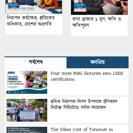
নিরাপদ কর্মক্ষেত্র: শ্রমিকের
রানা প্লাজার ১ যুগ: ক্ষতি ও
অধিকার, দেশের অগ্রগতি
ক্ষতিপূরণ
সর্বশেষ
জনপ্রিয়
Four more RMG factories earn LEED
certification
শ্রমিক নিরাপত্তা দিবস উপলক্ষে ট্রপিক্যাল
নিটেক্স লিমিটেডে বর্ণাঢ্য আয়োজন
The Silent Cost of Turnover in