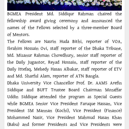
BGMEA President Md. Siddiqur Rahman chaired the
fellowship award giving ceremony and announced the
names of the Fellows selected by a thr
ee-member Board
of Mentors.
The Fellows are Nasrin Huda Bithi, reporter of VOA,
Ibrahim Hossain Ovi, staff reporter of the Dhaka Tribune,
Md. Mizanur Rahman Chowdhury, senior staff reporter of
the Daily Jugantor, Reyad Hossain, staff reporter of the
Daily Ittefaq, Mehedy Hasan Albakar, staff reporter of ETV
and Md. Sharful Alam, reporter of ATN Bangla.
Dhaka University Vice Chancellor Prof. Dr. AAMS Arefin
Siddique and BUFT Trustee Board Chairman Mozaffar
Uddin Siddique attended the program as Special Guests
while BGMEA Senior Vice President Faruque Hassan, Vice
President SM Mannan (Kochi), Vice President (Finance)
Mohammed Nasir, Vice President Mahmud Hasan Khan
(Babu) and former Presidents and Vice Presidents were