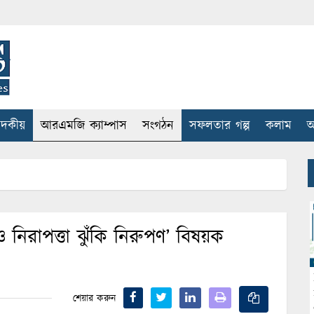
াদকীয়
আরএমজি ক্যাম্পাস
সংগঠন
সফলতার গল্প
কলাম
আ
থ্য ও নিরাপত্তা ঝুঁকি নিরুপণ’ বিষয়ক
শেয়ার করুন