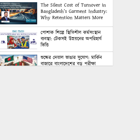
The Silent Cost of Turnover in
Bangladesh’s Garment Industry:
Why Retention Matters More
Than Recruitment
পোশাক শিল্পে স্থিতিশীল কর্মসংস্থান
ব্যবস্থা: টেকসই উন্নয়নের অপরিহার্য
ভিত্তি
শুল্কের দেয়াল ভাঙার সুযোগ: মার্কিন
বাজারে বাংলাদেশের বড় পরীক্ষা
Honoring Excellence: Texstream
Fashion Ltd. Rewards Best
Workers–2026
Control Union Bangladesh Hosts
Country’s First-Ever Carbon-
Neutral Sustainability Conference