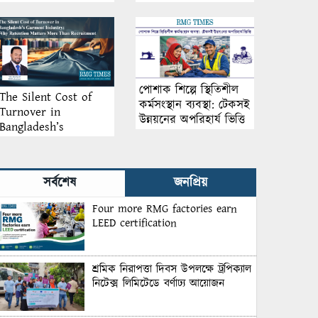
আয়োজন
পোশাক শিল্পে স্থিতিশীল
The Silent Cost of
কর্মসংস্থান ব্যবস্থা: টেকসই
Turnover in
উন্নয়নের অপরিহার্য ভিত্তি
Bangladesh’s
Garment Industry:
Why Retention
Matters More Than
সর্বশেষ
জনপ্রিয়
Recruitment
Four more RMG factories earn
LEED certification
শ্রমিক নিরাপত্তা দিবস উপলক্ষে ট্রপিক্যাল
নিটেক্স লিমিটেডে বর্ণাঢ্য আয়োজন