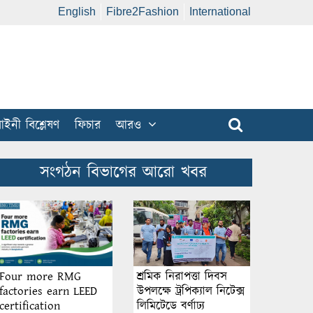
English
Fibre2Fashion
International
ইনী বিশ্লেষণ
ফিচার
আরও
সংগঠন বিভাগের আরো খবর
শ্রমিক নিরাপত্তা দিবস
Four more RMG
উপলক্ষে ট্রপিক্যাল নিটেক্স
factories earn LEED
লিমিটেডে বর্ণাঢ্য
certification