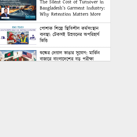
The Silent Cost of Turnover in
Bangladesh’s Garment Industry:
Why Retention Matters More
Than Recruitment
পোশাক শিল্পে স্থিতিশীল কর্মসংস্থান
ব্যবস্থা: টেকসই উন্নয়নের অপরিহার্য
ভিত্তি
শুল্কের দেয়াল ভাঙার সুযোগ: মার্কিন
বাজারে বাংলাদেশের বড় পরীক্ষা
Honoring Excellence: Texstream
Fashion Ltd. Rewards Best
Workers–2026
Control Union Bangladesh Hosts
Country’s First-Ever Carbon-
Neutral Sustainability Conference