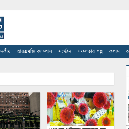
াদকীয়
আরএমজি ক্যাম্পাস
সংগঠন
সফলতার গল্প
কলাম
আ