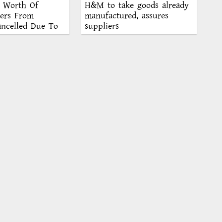
n Worth Of
H&M to take goods already
ders From
manufactured, assures
ancelled Due To
suppliers
s