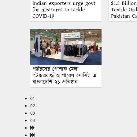
$1.3 Billio
Indian exporters urge govt
Textile Or
for measures to tackle
Pakistan C
COVID-19
Coronaviru
প্যারিসের পোশাক মেলা
‘টেক্সওয়ার্ল্ড-অ্যাপারেল সোর্সিং’ এ
বাংলাদেশি ২১ প্রতিষ্ঠান
01
02
03
04