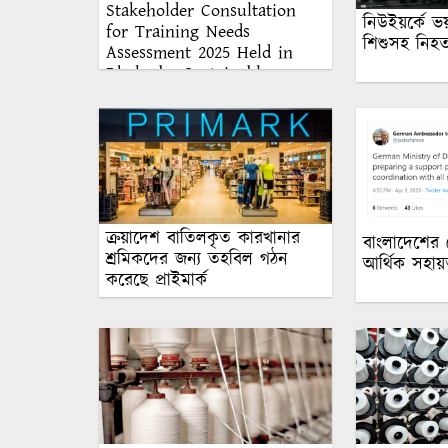
Stakeholder Consultation
নিউইয়র্কে ভয়
for Training Needs
শিশুসহ নিহ
Assessment 2025 Held in
Dhaka by Sustainable
Management System Inc.
ক্রয়াদেশ বাতিলকৃত কারখানার
বাংলাদেশের
শ্রমিকদের জন্য তহবিল গঠন
আর্থিক সহায়ত
করেছে প্রাইমার্ক