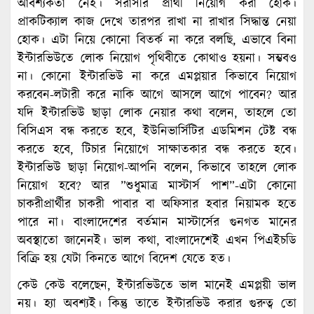
আবশ্যকতা নেই। সরাসরি প্রার্থী নিয়োগ করা হোক।
প্রাকটিক্যাল কাজ দেখে তারপর রাখা না রাখার সিদ্ধান্ত নেয়া
হোক। এটা নিয়ে কোনো বিতর্ক না করে বলছি, এভাবে বিনা
ইন্টারভিউতে লোক নিয়োগ পৃথিবীতে কোথাও হয়না। সম্ভবও
না। কোনো ইন্টারভিউ না করে এমপ্লয়ার কিভাবে নিয়োগ
করবেন-লটারী করে নাকি আগে আসলে আগে পাবেন? আর
যদি ইন্টারভিউ ছাড়া লোক নেয়ার কথা বলেন, তাহলে তো
বিসিএস বন্ধ করতে হবে, ইউনিভার্সিটির এডমিশন টেষ্ট বন্ধ
করতে হবে, টিচার নিয়োগে সাক্ষাতকার বন্ধ করতে হবে।
ইন্টারভিউ ছাড়া নিয়োগ-আপনি বলেন, কিভাবে তাহলে লোক
নিয়োগ হবে? আর ”শুধুমাত্র মাস্টার্স পাশ”-এটা কোনো
চাকরীপ্রার্থীর চাকরী পাবার বা অফিসার হবার নিয়ামক হতে
পারে না। বাংলাদেশের বর্তমান মাস্টার্সের গুনগত মানের
অবস্থাতো জানেনই। ভাল কথা, বাংলাদেশেই এখন পিএইচডি
বিক্রি হয় যেটা কিনতে আগে বিদেশ যেতে হত।
কেউ কেউ বলেছেন, ইন্টারভিউতে ভাল মানেই এমপ্লয়ী ভাল
নয়। হ্যা অবশ্যই। কিন্তু তাতে ইন্টারভিউ করার গুরুত্ব তো