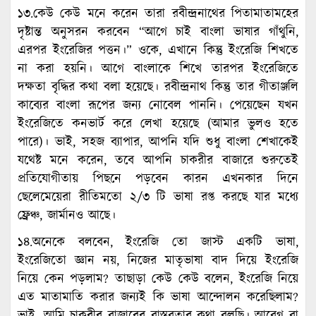
১৩.কেউ কেউ মনে করেন তারা রবীন্দ্রনাথের পিতামাতামহের
দৃষ্টান্ত অনুসরন করবেন “আগে চাই বাংলা ভাষার গাঁথুনি,
এরপর ইংরেজির পত্তন।” ওকে, এখানে কিন্তু ইংরেজি শিখতে
না করা হয়নি। আগে বাংলাকে শিখে তারপর ইংরেজিতে
দক্ষতা বৃদ্ধির কথা বলা হয়েছে। রবীন্দ্রনাথ কিন্তু তার গীতাঞ্জলি
কাব্যের বাংলা রূপের জন্য নোবেল পাননি। পেয়েছেন যখন
ইংরেজিতে কনভার্ট করে লেখা হয়েছে (আমার ভুলও হতে
পারে)। ভাই, সহজ ব্যাপার, আপনি যদি শুধু বাংলা শেখাকেই
যথেষ্ট মনে করেন, তবে আপনি চাকরীর বাজারে শুরুতেই
প্রতিযোগীতায় পিছনে পড়বেন কারন এখনকার দিনে
ছেলেমেয়েরা রীতিমতো ২/৩ টি ভাষা রপ্ত করছে যার মধ্যে
ফ্রেঞ্চ, জার্মানও আছে।
১৪.অনেকে বলবেন, ইংরেজি তো জাস্ট একটি ভাষা,
ইংরেজিতো জ্ঞান নয়, নিজের মাতৃভাষা বাদ দিয়ে ইংরেজি
নিয়ে কেন পড়লাম? তাছাড়া কেউ কেউ বলেন, ইংরেজি নিয়ে
এত মাতামাতি করার জন্যই কি ভাষা আন্দোলন করেছিলাম?
ভাই, আমি চাকরীর বাজারের বাস্তবতার কথা বলছি। আবেগ বা