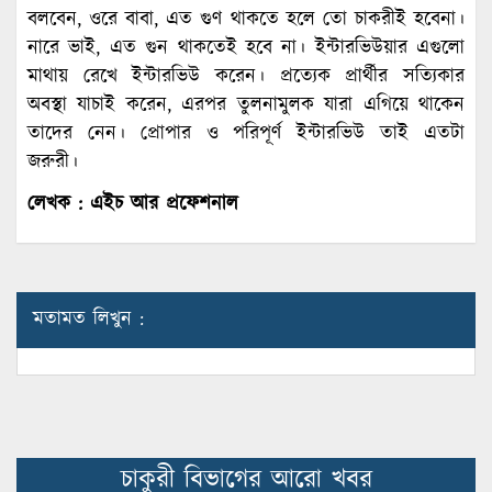
বলবেন, ওরে বাবা, এত গুণ থাকতে হলে তো চাকরীই হবেনা।
নারে ভাই, এত গুন থাকতেই হবে না। ইন্টারভিউয়ার এগুলো
মাথায় রেখে ইন্টারভিউ করেন। প্রত্যেক প্রার্থীর সত্যিকার
অবস্থা যাচাই করেন, এরপর তুলনামুলক যারা এগিয়ে থাকেন
তাদের নেন। প্রোপার ও পরিপূর্ণ ইন্টারভিউ তাই এতটা
জরুরী।
লেখক : এইচ আর প্রফেশনাল
মতামত লিখুন :
চাকুরী বিভাগের আরো খবর