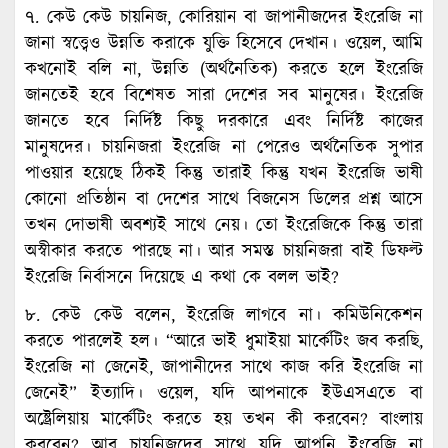
৭. কেউ কেউ চায়নিজ, কোরিয়ান বা জাপানীজদের ইংরেজি না
জানা স্বত্ত্বেও উন্নতি করাকে যুক্তি হিসেবে দেখান। ওয়েল, আমি
কখনোই বলি না, উন্নতি (অর্থনৈতিক) করতে হলে ইংরেজি
জানতেই হবে বিশেষত সারা দেশের সব মানুষের। ইংরেজি
জানতে হবে নির্দিষ্ট কিছু দরকারে এবং নির্দিষ্ট কাজের
মানুষদের। চায়নিজরা ইংরেজি না পেরেও অর্থনৈতিক সুপার
পাওয়ার হয়েছে ঠিকই কিন্তু তারাই কিন্তু যখন ইংরেজি ভাষী
কোনো প্রতিষ্ঠান বা দেশের সাথে বিজনেস ডিলের প্রশ্ন আসে
তখন দোভাষী অবশ্যই সাথে নেয়। তো ইংরেজিকে কিন্তু তারা
অস্বীকার করতে পারছে না। আর সমস্ত চায়নিজরা বাই ডিফল্ট
ইংরেজি নির্বাসনে দিয়েছে এ কথা কে বলল ভাই?
৮. কেউ কেউ বলেন, ইংরেজি লাগবে না। কমিউনিকেশন
করতে পারলেই হল। “আরে ভাই ধুমাইয়া মার্কেটিং জব করছি,
ইংরেজি না জেনেই, জাপানীদের সাথে কাজ করি ইংরেজি না
জেনেই” ইত্যাদি। ওয়েল, যদি আপনাকে ইউএসএতে বা
অষ্ট্রেলিয়ায় মার্কেটিং করতে হয় তখন কী করবেন? বাংলায়
করবেন? আর চায়নিজদের সাথে যদি আপনি ইংরেজি না