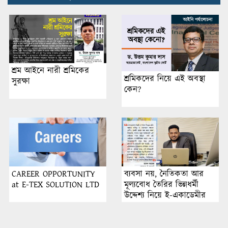
শ্রম আইনে নারী শ্রমিকের
শ্রমিকদের নিয়ে এই অবস্থা
সুরক্ষা
কেন?
CAREER OPPORTUNITY
ব্যবসা নয়, নৈতিকতা আর
at E-TEX SOLUTION LTD
মূল্যবোধ তৈরির ভিন্নধর্মী
উদ্দেশ্য নিয়ে ই-একাডেমীর
যাত্রা শুরু