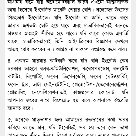
আগ্রহটা কমে যায় অটোমেটিক্যালি কারন এখনো আন্তর্জাতিক
ভাষা হিসেবে ইংরেজির মার্কেট শেয়ার বেশি। নলেজের উৎসের
সিংহভাগ ইংরেজিতে। যদি ইংরেজি না জানি, তাতে করে
জানার জগতটা ছোট হয়ে যাবে এবং স্বাভাবিকভাবেই জানতে
চাওয়ার আগ্রহটা সীমিত হয়ে যাবে। যদি কারো কোল্ড এলার্জি
থাকে, স্বাভাবিকভাবেই তিনি আইসক্রিমের বিজ্ঞাপন দেখলে
আগ্রহ বোধ করবেন না। আগ্রহ না থাকলে সংগ্রহও কমে যায়।
৪. একদম মারমার কাটকাট করে যদি বলি ইংরেজি কেন
দরকার তাহলে বলব-কমিউনিকেশন, করেসপনডেন্স, কনটেন্ট
রাইটিং, রিপোর্টিং, ফরেন ডিপেনডেন্সি, ফরেন নেটওয়ার্কিং,
ফরেন ট্যুর, ডাটা মেইনটেইনিং, প্রেজেন্টেশন/ডেমোনেস্ট্রেশন,
প্রোগ্রামিং, নেগোশিয়েশন-এই কাজগুলোর কোনোটা যদি
আপনার জবের সাথে রিলেটেড হয় তবে আপনাকে ইংরেজি
জানতে হবে।
৫. অনেকে মাতৃভাষার জন্য আমাদের রক্তদানের কথা স্মরন
করিয়ে বলতে চান, যদি ইংরেজিই সব হয় তবে কেন ভাষা
আন্দোলনে জীবন দিলাম কিংবা সর্বস্তরে বাংলা ভাষার প্রচলনের