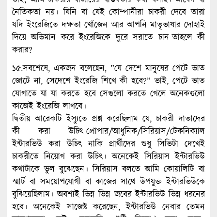
নৈতিকতা নয়। যিনি বা যেই কোম্পানীরা চাকরী দেবে তারা
যদি ইংরেজিতে দক্ষতা খোঁজেন আর আপনি মাতৃভাষার দোহাই
দিয়ে অভিমান করে ইংরেজিকে দুরে সরাতে চান-তাহলে কী
করার?
১৫.সবশেষে, একজন বলেছেন, ”যে দেশে মানুষের পেটে ভাত
জোটে না, সেদেশে ইংরেজি শিখে কী হবে?” ভাই, পেটে ভাত
যোগাতে যা যা করতে হবে সেগুলো করতে গেলে অনেকগুলো
কাজেই ইংরেজি লাগবে।
দ্বিতীয় আরেকটি ইস্যুতে প্রশ্ন করেছিলাম যে, চাকরী দাতাদের
কী করা উচিৎ-প্রোপার/আধুনিক/সিরিয়াস/টেকনিক্যাল
ইন্টারভিউ করা উচিৎ নাকি প্রার্থীদের শুধু সিভিটা দেখেই
চাকরীতে নিয়োগ করা উচিৎ। অনেকেই সিরিয়াস ইন্টারভিউ
কথাটাকে ভুল বুঝেছেন। সিরিয়াস বলতে আমি কোয়ালিটি বা
স্মার্ট বা সময়োপযোগী বা কাজের সাথে উপযুক্ত ইন্টারভিউকে
বুঝিয়েছিলাম। অবশ্যই ভিন্ন ভিন্ন জবের ইন্টারভিউ ভিন্ন ধরনের
হবে। অনেকেই সাজেষ্ট করেছেন, ইন্টারভিউ নেবার তেমন