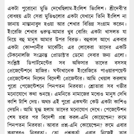
একটা পুরোনো মুভি দেখেছিলাম-ইংলিশ ভিংলিশ। শ্রীদেবী’র
বোধহয় এটা সেরা মুভিগুলোর একটা যেখানে তিনি ইংলিশ না
জানায় নাস্তানাবুদ হওয়া আর শেখার বিভিন্ন সংগ্রাম করেন।
ইংরেজি শেখার গুরুত্ব-আমার খুব বোরিং একটা খাসলত যা
নিয়ে বহু মানুষ আমার উপর বিরক্ত। বহুকাল আগে একবার
একটা কোম্পানীর মার্কেটিং এর লোকেরা তাদের একটি
টেকনোলজি সংক্রান্ত প্রোডাক্ট’র ডেমো দেবার জন্য এলো।
সংশ্লিষ্ট ডিপার্টমেন্টের সব অফিসার তাদের বসসহ
প্রেজেন্টেশনে হাজির। ঘন্টাখানেক ইংরেজিতে পাওয়ারপয়েন্ট
প্রেজেন্টেশন দিলেন বিদেশী প্রেজেন্টার। আমি খেয়াল করলাম
পুরো পেজেন্টেশনে পিনপতন নিরবতা। শ্রোতারা সব গভীর
মনোযোগে কথা শুনছে। এমনিতে নামাজের মধ্যেও মানুষ দেখি
কাশি টাশি দেয়। অথচ এই পুরো একঘন্টা কেউ একটা কাশিও
দেয়নি। আমি মুগ্ধ হলাম তাদের মনোযোগ দেখে। পেজেন্টেশন
শেষ হবার পর বিদেশী প্রশ্ন করল-এনি কোয়েশ্চেন? রুমে
পিনপতন নিরবতা। আবার প্রশ্ন-এনি কোয়েশ্চেন? রুমে এবার
কবরেরও নিরবতা। তো প্রশ্নকর্তা এবার নিজেই তার