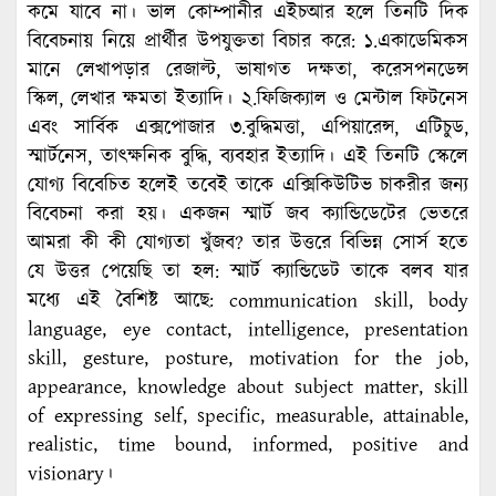
কমে যাবে না। ভাল কোম্পানীর এইচআর হলে তিনটি দিক
বিবেচনায় নিয়ে প্রার্থীর উপযুক্ততা বিচার করে: ১.একাডেমিকস
মানে লেখাপড়ার রেজাল্ট, ভাষাগত দক্ষতা, করেসপনডেন্স
স্কিল, লেখার ক্ষমতা ইত্যাদি। ২.ফিজিক্যাল ও মেন্টাল ফিটনেস
এবং সার্বিক এক্সপোজার ৩.বুদ্ধিমত্তা, এপিয়ারেন্স, এটিচুড,
স্মার্টনেস, তাৎক্ষনিক বুদ্ধি, ব্যবহার ইত্যাদি। এই তিনটি স্কেলে
যোগ্য বিবেচিত হলেই তবেই তাকে এক্সিকিউটিভ চাকরীর জন্য
বিবেচনা করা হয়। একজন স্মার্ট জব ক্যান্ডিডেটের ভেতরে
আমরা কী কী যোগ্যতা খুঁজব? তার উত্তরে বিভিন্ন সোর্স হতে
যে উত্তর পেয়েছি তা হল: স্মার্ট ক্যান্ডিডেট তাকে বলব যার
মধ্যে এই বৈশিষ্ট আছে: communication skill, body
language, eye contact, intelligence, presentation
skill, gesture, posture, motivation for the job,
appearance, knowledge about subject matter, skill
of expressing self, specific, measurable, attainable,
realistic, time bound, informed, positive and
visionary।